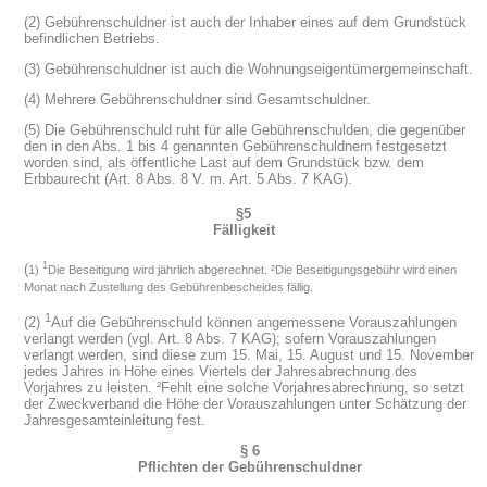
(2) Gebührenschuldner ist auch der Inhaber eines auf dem Grundstück
befindlichen Betriebs.
(3) Gebührenschuldner ist auch die Wohnungseigentümergemeinschaft.
(4) Mehrere Gebührenschuldner sind Gesamtschuldner.
(5) Die Gebührenschuld ruht für alle Gebührenschulden, die gegenüber
den in den Abs. 1 bis 4 genannten Gebührenschuldnern festgesetzt
worden sind, als öffentliche Last auf dem Grundstück bzw. dem
Erbbaurecht (Art. 8 Abs. 8 V. m. Art. 5 Abs. 7 KAG).
§5
Fälligkeit
1
(
1)
Die Beseitigung wird jährlich abgerechnet. ²Die Beseitigungsgebühr wird einen
Monat nach Zustellung des Gebührenbescheides fällig.
1
(2)
Auf die Gebührenschuld können angemessene Vorauszahlungen
verlangt werden (vgl. Art. 8 Abs. 7 KAG); sofern Vorauszahlungen
verlangt werden, sind diese zum 15. Mai, 15. August und 15. November
jedes Jahres in Höhe eines Viertels der Jahresabrechnung des
Vorjahres zu leisten. ²Fehlt eine solche Vorjahresabrechnung, so setzt
der Zweckverband die Höhe der Vorauszahlungen unter Schätzung der
Jahresgesamteinleitung fest.
§ 6
Pflichten der Gebührenschuldner