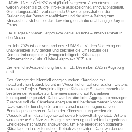
UMWELTNETZWERKS“ wird jährlich vergeben. Auch dieses Jahr
werden wieder bis zu drei Projekte ausgezeichnet. Innovationsgehalt,
Gestaltungsqualität, verbessernde Umwelteigenschaften, die
Steigerung der Ressourceneffizienz und der aktive Beitrag zum
Klimaschutz stehen bei der Bewertung durch die unabhängige Jury im
Fokus.
Die ausgezeichneten Leitprojekte genießen hohe Aufmerksamkeit in
den Medien.
Im Jahr 2025 ist der Vorstand des KUMAS e. V. dem Vorschlag der
unabhängigen Jury gefolgt und zeichnet die Umsetzung des
Demonstrationsprojekts „Energieintelligente Kläranlage
Schwarzenbruck“ als KUMas-Leitprojekt 2025 aus.
Die feierliche Auszeichnung fand am 11. Dezember 2025 in Augsburg
statt.
Das Konzept der bilanziell energieautarken Kläranlage mit
netzdienlichen Betrieb beruht im Wesentlichen auf drei Säulen. Erstens
wurden im Projekt Energieintelligente Kläranlage Schwarzenbruck die
bestehenden Ansätze zur Energieeinsparung auf Kläranlagen
konsequent umgesetzt. Dabei wurden sämtliche Aggregate einbezogen.
Zweitens soll die Kläranlage energieneutral betrieben werden können.
Dazu wird der benötigte Strom mit verschiedenen regenerativen
Energiequellen erzeugt. Neben der Klärgasnutzung werden die
Wasserkraft im Kläranlagenablauf sowie Photovoltaik genutzt. Drittens
werden neue Ansätze zur Energiespeicherung und sektorübergreifenden
Energiebewirtschaftung angewendet, um eine energetisch optimierte
Kläranlage mit netzdienlichem Betrieb zu errichten. Dafür wurden der